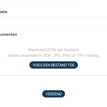
atie
ocumenten
Maximaal 12 Mb per bestand.
Alleen bestanden in .PDF, .JPG, .PNG of .TIFF indeling.
VOEG EEN BESTAND TOE
VERZEND